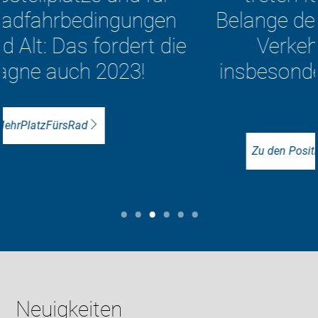
Belange der nichtmotorisierten
Verkehrsteilnehmer —
insbesondere der Radfahrer —
ein
Zu den Positionen des ADFC Oldenburg
Neuigkeiten