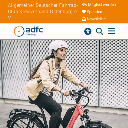
Mitglied werden
Allgemeiner Deutscher Fahrrad-
Club Kreisverband Oldenburg e.
Spenden
V.
Newsletter