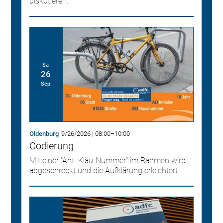
diskutieren.
Sa
26
Sep
Oldenburg
9/26/2026
|
08:00
–
10:00
Codierung
Mit einer "Anti-Klau-Nummer" im Rahmen wird
abgeschreckt und die Aufklärung erleichtert