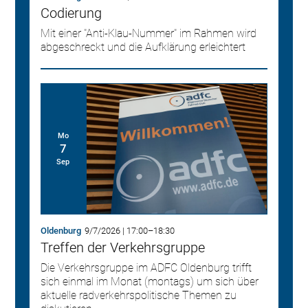
Codierung
Mit einer "Anti-Klau-Nummer" im Rahmen wird
abgeschreckt und die Aufklärung erleichtert
Mo
7
Sep
Oldenburg
9/7/2026
|
17:00
–
18:30
Treffen der Verkehrsgruppe
Die Verkehrsgruppe im ADFC Oldenburg trifft
sich einmal im Monat (montags) um sich über
aktuelle radverkehrspolitische Themen zu