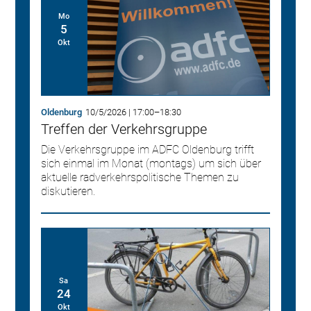
Mo
5
Okt
Oldenburg
10/5/2026
|
17:00
–
18:30
Treffen der Verkehrsgruppe
Die Verkehrsgruppe im ADFC Oldenburg trifft
sich einmal im Monat (montags) um sich über
aktuelle radverkehrspolitische Themen zu
diskutieren.
Sa
24
Okt