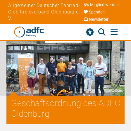
Mitglied werden
Allgemeiner Deutscher Fahrrad-
Club Kreisverband Oldenburg e.
Spenden
V.
Newsletter
Geschäftsordnung des ADFC
Oldenburg