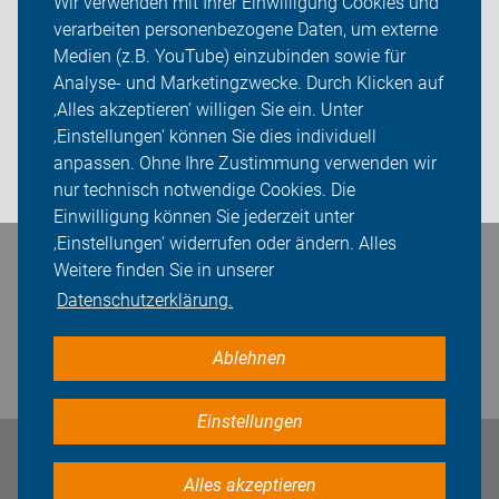
Wir verwenden mit Ihrer Einwilligung Cookies und
verarbeiten personenbezogene Daten, um externe
ADFC Oldenburg
Medien (z.B. YouTube) einzubinden sowie für
Analyse- und Marketingzwecke. Durch Klicken auf
Sei dabei
‚Alles akzeptieren‘ willigen Sie ein. Unter
Presse
‚Einstellungen‘ können Sie dies individuell
anpassen. Ohne Ihre Zustimmung verwenden wir
Login
nur technisch notwendige Cookies. Die
Einwilligung können Sie jederzeit unter
‚Einstellungen‘ widerrufen oder ändern. Alles
Bleiben Sie in Kontakt
Weitere finden Sie in unserer
Datenschutzerklärung.
Ablehnen
Einstellungen
Impressum
Datenschutz
Cookie-Einstellungen
Alles akzeptieren